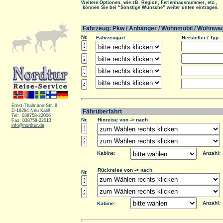
Weitere Optionen, wie zB. Region, Ferienhausnummer, etc.,
können Sie bei “Sonstige Wünsche” weiter unten eintragen.
Fahrzeug: Pkw / Anhänger / Wohnmobil / Wohnwa
Nr.
Fahrzeugart
Hersteller / Typ
Ernst-Thälmann-Str. 8
D-19294 Neu Kaliß
Fährüberfahrt
Tel: 038758-22006
Nr.
Hinreise von -> nach
Fax: 038758-22013
info@nordtur.de
Kabine:
Anzahl:
Rückreise von -> nach
Nr.
Anzahl:
Kabine: