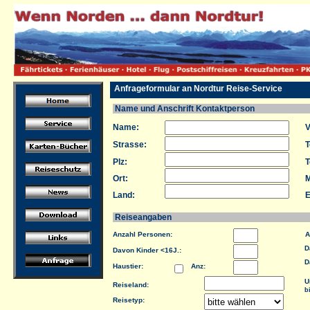
Anfrageformular an Nordtur Reise-Service
Name und Anschrift Kontaktperson
Name:
V
Strasse:
T
Plz:
T
Ort:
M
Land:
E
Reiseangaben
Anzahl Personen:
Ab
D
Davon Kinder <16J.:
D
Haustier:
Anz:
U
Reiseland:
b
Reisetyp: