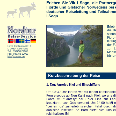
Erleben Sie Vik i Sogn, die Partner
Fjorde und Gletscher Norwegens bei e
deutscher Reiseleitung und Teilnahme
i Sogn.
Erlebn
die B
schön
Fjord
leitun
der F
Ernst-Thälmann-Str. 8
zur 
D-19294 Neu Kaliß
Tel: 038758-22006
Mensc
Fax: 038758-22013
früher
info@nordtur.de
Kurzbeschreibung der Reise
1. Tag: Anreise Kiel und Einschiffung
Um 08:30 Uhr fahren wir mit einem komfortabl
Fernreisebus ab Neu Kaliß nach Kiel, wo uns d
Fähre MS “Fantasy” der Color Line zur Fähr
kreuzfahrt nach Oslo erwartet. Um 14:00 heißt 
“Leinen los” zur erlebnisreichen Fahrt durch d
dänische Inselwelt. An Bord bietet sich uns e
reichhaltiges Erl-