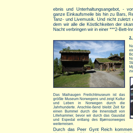
ebnis und Unterhaltungsangebot, - v
ganze Einkaufsmeile bis hin zu Bars, R
Tanz- und Livemusik. Und nicht zuletzt
dem wir alle die Köstlichkeiten der sk
Nacht verbringen wir in einer ***2-Bett
2.
Na
ei
Bo
N
St
Mj
zu
Das Maihaugen Freilichtmuseum ist das
größte Museum Norwegens und zeigt Kultur
und Leben in Norwegen durch die
Jahrhunderte. Anschlie-ßend bleibt Zeit für
einen Bummel durch die Innenstadt von
Lillehammer, bevor wir durch das Gausdal
und Espedal entlang des Bjørnsonweges
weiterreisen.
Durch das Peer Gynt Reich kommen w