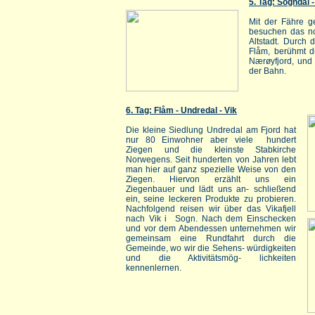
5. Tag: Sogndal 
Mit der Fähre g
besuchen das nor
Altstadt. Durch 
Flåm, berühmt d
Nærøyfjord, und 
der Bahn.
6. Tag: Flåm - Undredal - Vik
Die kleine Siedlung Undredal am Fjord hat
nur 80 Einwohner aber viele hundert
Ziegen und die kleinste Stabkirche
Norwegens. Seit hunderten von Jahren lebt
man hier auf ganz spezielle Weise von den
Ziegen. Hiervon erzählt uns ein
Ziegenbauer und lädt uns an- schließend
ein, seine leckeren Produkte zu probieren.
Nachfolgend reisen wir über das Vikafjell
nach Vik i Sogn. Nach dem Einschecken
und vor dem Abendessen unternehmen wir
gemeinsam eine Rundfahrt durch die
Gemeinde, wo wir die Sehens- würdigkeiten
und die Aktivitätsmög- lichkeiten
kennenlernen.