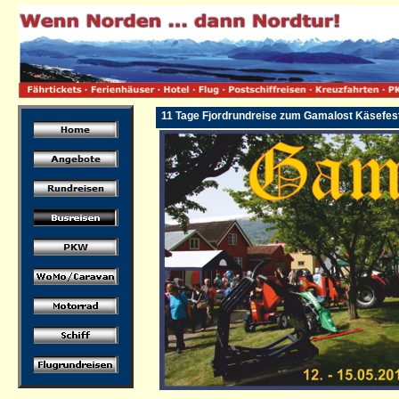
11 Tage Fjordrundreise zum Gamalost Käsefesti