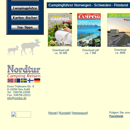
Campingführer Norwegen - Schweden - Finnland
Download
Download pdf
Download pdf
ca. 8MB
ca. 36 MB
ca. 7 MB
Ernst-Thälmann-Str. 8
D-19294 Neu Kaliß
Tel: 038758-22006
Fax: 038758-22013
info@nordtur.de
Folgen Sie uns
[Home]
[Kontakt]
[Impressum]
Facebook